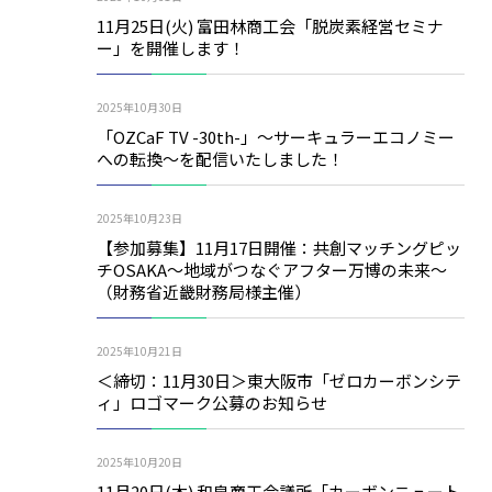
11月25日(火) 富田林商工会「脱炭素経営セミナ
ー」を開催します！
2025年10月30日
「OZCaF TV -30th-」～サーキュラーエコノミー
への転換～を配信いたしました！
2025年10月23日
【参加募集】11月17日開催：共創マッチングピッ
チOSAKA～地域がつなぐアフター万博の未来～
（財務省近畿財務局様主催）
2025年10月21日
＜締切：11月30日＞東大阪市「ゼロカーボンシテ
ィ」ロゴマーク公募のお知らせ
2025年10月20日
11月20日(木) 和泉商工会議所「カーボンニュート