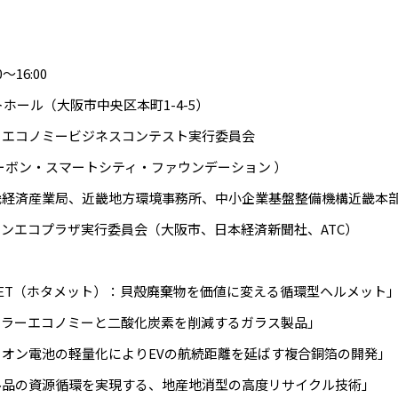
16:00
ホール（大阪市中央区本町1-4-5）
ーエコノミービジネスコンテスト実行委員会
ーボン・スマートシティ・ファウンデーション ）
畿経済産業局、近畿地方環境事務所、中小企業基盤整備機構近畿本
ンエコプラザ実行委員会（大阪市、日本経済新聞社、ATC）
MET（ホタメット）：貝殻廃棄物を価値に変える循環型ヘルメット
ュラーエコノミーと二酸化炭素を削減するガラス製品」
オン電池の軽量化によりEVの航続距離を延ばす複合銅箔の開発」
ル品の資源循環を実現する、地産地消型の高度リサイクル技術」