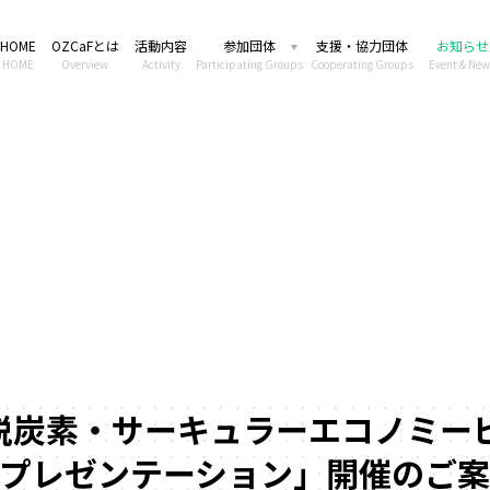
HOME
OZCaFとは
活動内容
参加団体
支援・協力団体
お知らせ
HOME
Overview
Activity
Participating Groups
Cooperating Groups
Event & New
大阪脱炭素・サーキュラーエコノミー
開プレゼンテーション」開催のご