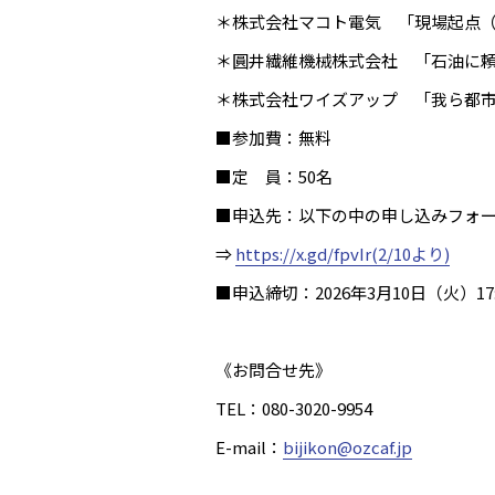
＊株式会社マコト電気 「現場起点（
＊圓井繊維機械株式会社 「石油に
＊株式会社ワイズアップ 「我ら都
■参加費：無料
■定 員：50名
■申込先：以下の中の申し込みフォ
⇒
https://x.gd/fpvIr(2/10より)
■申込締切：2026年3月10日（火）17:
《お問合せ先》
TEL：080-3020-9954
E-mail：
bijikon@ozcaf.jp