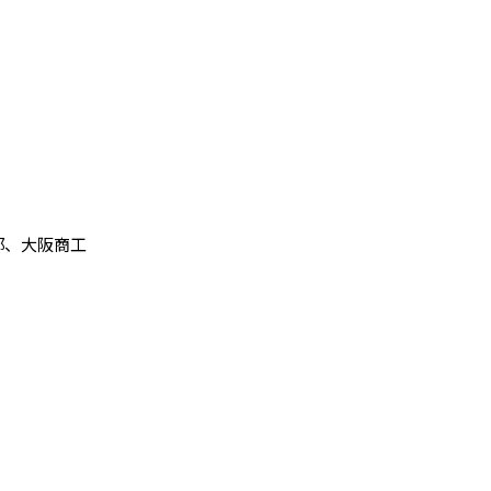
部、大阪商工
」