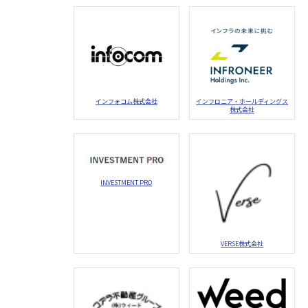
インフォコム株式会社
インフロニア・ホールディングス
株式会社
INVESTMENT PRO
VERSE株式会社