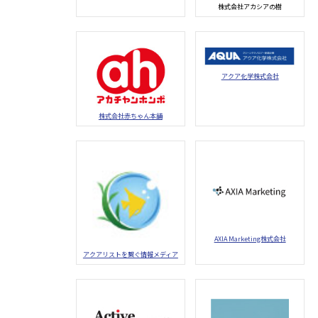
株式会社アカシアの樹
アクア化学株式会社
株式会社赤ちゃん本舗
AXIA Marketing株式会社
アクアリストを繋ぐ情報メディア