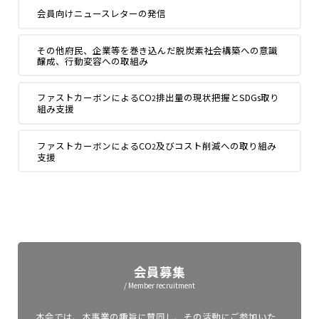
会員向けニュースレターの発信
その他府民、企業等を巻き込んだ脱炭素社会構築への意識
醸成、行動変容への取組み
ファストカーボンによるCO
排出量の現状把握とSDGs取り
2
組み支援
ファストカーボンによるCO
及びコスト削減への取り組み
2
支援
会員募集
/ Member recruitment
本会では、本事業の趣旨に賛同し、その活動にご参加いた