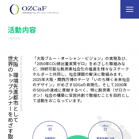
活動内容
/ Activity
「大阪ブルー・オーシャン・ビジョン」の実現及び、
世界のトップランナーをめざす取組み
大阪が環境先進都市として
Aiming to be the top runner in the world
「2050年CO
排出量実質ゼロ」をめざした取組みな
2
ど、持続可能な脱炭素社会化の推進を様々なステーク
ホルダーと共同し、社会課題の解決に取組みます。
2025年大阪・関西万博のテーマ「いのち輝く未来社会
のデザイン」がめざすSDGsの具現化、そして2030年
のSDGsの達成に貢献するべく、特に脱炭素（ゼロカー
ボン）社会の構築に官民共創で取組むことを目的とし
て活動をおこなっています。