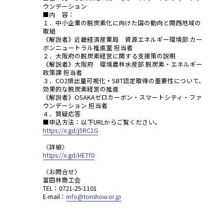
ウンデーション
■内 容：
１．中小企業の脱炭素化に向けた国の動向と関西地域の
取組
《解説者》近畿経済産業局 資源エネルギー環境部 カー
ボンニュートラル推進室 担当者
２．大阪府の脱炭素経営に関する支援策の説明
《解説者》大阪府 環境農林水産部 脱炭素・エネルギー
政策課 担当者
３．CO2排出量可視化・SBT認定取得の重要性について、
効果的な脱炭素経営の推進
《解説者》OSAKAゼロカーボン・スマートシティ・ファ
ウンデーション 担当者
４．質疑応答
■申込方法：以下URLからご覧ください。
https://x.gd/j5RC1G
〈詳細〉
https://x.gd/HETf0
〈お問合せ〉
富田林商工会
TEL：0721-25-1101
E-mail：
info@tonshow.or.jp