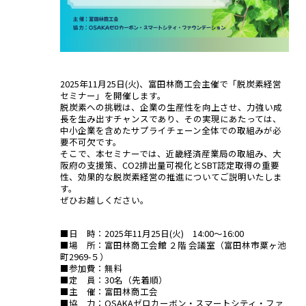
2025年11月25日(火)、富田林商工会主催で「脱炭素経営
セミナー」を開催します。
脱炭素への挑戦は、企業の生産性を向上させ、力強い成
長を生み出すチャンスであり、その実現にあたっては、
中小企業を含めたサプライチェーン全体での取組みが必
要不可欠です。
そこで、本セミナーでは、近畿経済産業局の取組み、大
阪府の支援策、CO2排出量可視化とSBT認定取得の重要
性、効果的な脱炭素経営の推進についてご説明いたしま
す。
ぜひお越しください。
■日 時：2025年11月25日(火) 14:00～16:00
■場 所：富田林商工会館 ２階 会議室（富田林市粟ヶ池
町2969-５）
■参加費：無料
■定 員：30名（先着順）
■主 催：富田林商工会
■協 力：OSAKAゼロカーボン・スマートシティ・ファ