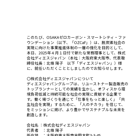
このたび、OSAKAゼロカーボン・スマートシティ・ファ
ウンデーション（以下、「OZCaF」）は、脱炭素社会の
実現に向けた事業推進体制の一層の強化を目的として、
本日、2025年４月１日付で新たな常務理事として、株式
会社ディエスジャパン（本社：大阪府東大阪市、代表取
締役社長：北條 陽子 以下「ディエスジャパン」）様
に、就任いただくこととしましたのでお知らせします。
〇株式会社ディエスジャパンについて
ディエスジャパングループは、リユーストナー製造販売の
トップランナーとしての実績を生かし、オフィスから環
境負荷低減と持続可能な社会の実現に貢献する企業で
す。働く場づくりを通じて「仕事をもっと楽しく」「共
生社会を実現」するために、「人のチカラ」を信じて、
をミッションに掲げ、より豊かでサステナブルな未来を
創造します。
会社名 ：株式会社ディエスジャパン
代表者 ：北條 陽子
所在地 ：大阪府東大阪市吉田本町3-3-45