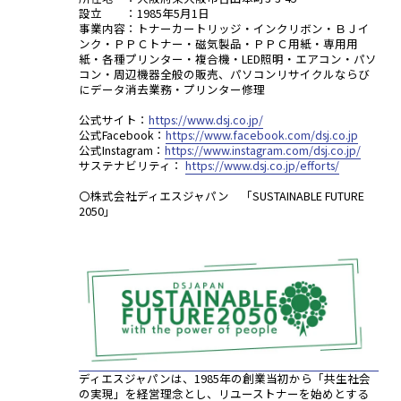
設立 ：1985年5月1日
事業内容：トナーカートリッジ・インクリボン・ＢＪイ
ンク・ＰＰＣトナー・磁気製品・ＰＰＣ用紙・専用用
紙・各種プリンター・複合機・LED照明・エアコン・パソ
コン・周辺機器全般の販売、パソコンリサイクルならび
にデータ消去業務・プリンター修理
公式サイト：
https://www.dsj.co.jp/
公式Facebook：
https://www.facebook.com/dsj.co.jp
公式Instagram：
https://www.instagram.com/dsj.co.jp/
サステナビリティ：
https://www.dsj.co.jp/efforts/
〇株式会社ディエスジャパン 「SUSTAINABLE FUTURE
2050」
ディエスジャパンは、1985年の創業当初から「共生社会
の実現」を経営理念とし、リユーストナーを始めとする