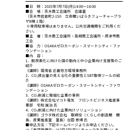
■日 時：2025年7月7日(月)14:00～16:00
■会 場：茨木商工会議所 会議室
（茨木市岩倉町2-150 立命館いばらきフューチャープラ
ザB棟１階）
※専用駐車場はありません。公共交通機関をご利用くだ
さい。
■主 催：茨木商工会議所・高槻商工会議所・摂津市商
工会
■協 力：OSAKAゼロカーボン・スマートシティ・ファ
ウンデーション
■内 容：
1．脱炭素化に向けた国の動向と中小企業向け支援策のご
紹介
《講師》環境省 近畿地方環境事務所
2．CO₂排出量の見える化の重要性とSBT取得ツールの紹
介
《講師》OSAKAゼロカーボン・スマートシティ・ファウ
ンデーション
3．CO₂削減に取組む企業の事例
《講師》株式会社マコト電気 フロントビジネス推進事
業部 宅和 誠治 氏
4．CO₂削減に向けた企業向けソリューション
《講師》ゴウダ株式会社 取締役（くらしの創造館 館
長、産業推進室 室長）合田 泰博 氏
■申込方法：下記ホームページよりお申込ください。
⇒「希望受講日」は7月7日(月)にチェックをお願いしま