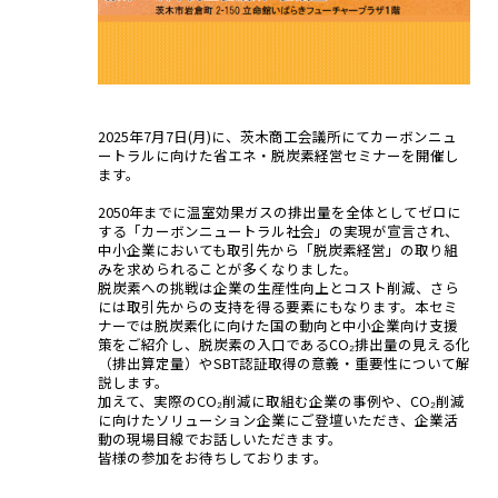
2025年7月7日(月)に、茨木商工会議所にてカーボンニュ
ートラルに向けた省エネ・脱炭素経営セミナーを開催し
ます。
2050年までに温室効果ガスの排出量を全体としてゼロに
する「カーボンニュートラル社会」の実現が宣言され、
中小企業においても取引先から「脱炭素経営」の取り組
みを求められることが多くなりました。
脱炭素への挑戦は企業の生産性向上とコスト削減、さら
には取引先からの支持を得る要素にもなります。本セミ
ナーでは脱炭素化に向けた国の動向と中小企業向け支援
策をご紹介し、脱炭素の入口であるCO₂排出量の見える化
（排出算定量）やSBT認証取得の意義・重要性について解
説します。
加えて、実際のCO₂削減に取組む企業の事例や、CO₂削減
に向けたソリューション企業にご登壇いただき、企業活
動の現場目線でお話しいただきます。
皆様の参加をお待ちしております。