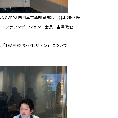
NOVERA 西日本事業部 副部長 谷本 和也 氏
ィ・ファウンデーション 会長 吉澤 政套
ラムと「TEAM EXPO パビリオン」について