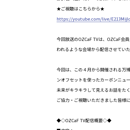
★ご視聴はこちらから★
https://youtube.com/live/E213Mijl
今回放送のOZCaF TVは、OZCaF会
われるような会場から配信させてい
今回は、この４月から開催される万
ンオフセットを使ったカーボンニュ
未来がキラキラして見えるお話をた
ご協力・ご視聴いただきました皆様
◆◇OZCaF TV配信概要◇◆