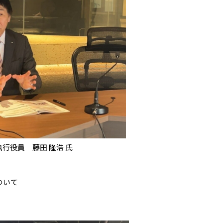
行役員 藤田 隆浩 氏
ついて