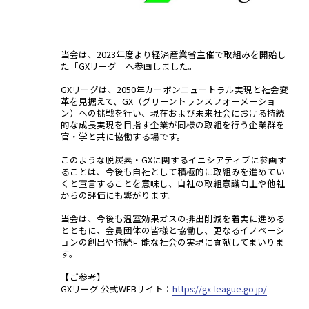
当会は、2023年度より経済産業省主催で取組みを開始し
た「GXリーグ」へ参画しました。
GXリーグは、2050年カーボンニュートラル実現と社会変
革を見据えて、GX（グリーントランスフォーメーショ
ン）ヘの挑戦を行い、現在および未来社会における持続
的な成長実現を目指す企業が同様の取組を行う企業群を
官・学と共に協働する場です。
このような脱炭素・GXに関するイニシアティブに参画す
ることは、今後も自社として積極的に取組みを進めてい
くと宣言することを意味し、自社の取組意識向上や他社
からの評価にも繋がります。
当会は、今後も温室効果ガスの排出削減を着実に進める
とともに、会員団体の皆様と協働し、更なるイノベーシ
ョンの創出や持続可能な社会の実現に貢献してまいりま
す。
【ご参考】
GXリーグ 公式WEBサイト：
https://gx-league.go.jp/