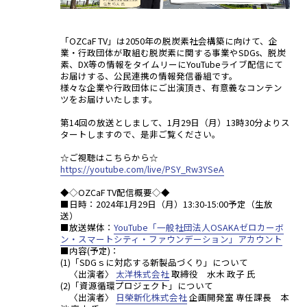
「OZCaF TV」は2050年の脱炭素社会構築に向けて、企
業・行政団体が取組む脱炭素に関する事業やSDGs、脱炭
素、DX等の情報をタイムリーにYouTubeライブ配信にて
お届けする、公民連携の情報発信番組です。
様々な企業や行政団体にご出演頂き、有意義なコンテン
ツをお届けいたします。
第14回の放送としまして、1月29日（月）13時30分よりス
タートしますので、是非ご覧ください。
☆ご視聴はこちらから☆
https://youtube.com/live/PSY_Rw3YSeA
◆◇OZCaF TV配信概要◇◆
■日時：2024年1月29日（月）13:30-15:00予定（生放
送）
■放送媒体：
YouTube「一般社団法人OSAKAゼロカーボ
ン・スマートシティ・ファウンデーション」アカウント
■内容(予定)：
(1)「SDGｓに対応する新製品づくり」について
〈出演者〉
太洋株式会社
取締役 水木 政子 氏
(2)「資源循環プロジェクト」について
〈出演者〉
日榮新化株式会社
企画開発室 専任課長 本