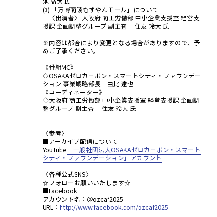
池 高大 氏
(3) 「万博商談もずやんモール」について
〈出演者〉 大阪府 商工労働部 中小企業支援室 経営支
援課 企画調整グループ 副主査 住友 玲大 氏
※内容は都合により変更となる場合がありますので、予
めご了承ください。
《番組MC》
◇OSAKAゼロカーボン・スマートシティ・ファウンデー
ション 事業戦略部長 由比 達也
《コーディネーター》
◇大阪府 商工労働部 中小企業支援室 経営支援課 企画調
整グループ 副主査 住友 玲大 氏
〈参考〉
■アーカイブ配信について
YouTube
「一般社団法人OSAKAゼロカーボン・スマート
シティ・ファウンデーション」アカウント
〈各種公式SNS〉
☆フォローお願いいたします☆
■Facebook
アカウント名：＠ozcaf2025
URL：
http://www.facebook.com/ozcaf2025