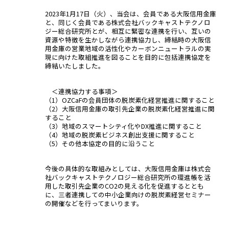
2023年1月17日（火）、当会は、会員である大阪信用金庫
と、同じく会員である株式会社バックキャストテクノロ
ジー総合研究所とが、相互に緊密な連携を行い、互いの
資源や特徴を生かしながら連携協力し、締結時の大阪信
用金庫の営業地域の活性化やカーボンニュートラルの実
現に向けた取組推進を図ることを目的に包括連携協定を
締結いたしました。
＜連携協力する事項＞
（1）OZCaFの会員団体の脱炭素化経営推進に関すること
（2）大阪信用金庫の取引先企業の脱炭素化経営推進に関
すること
（3）地域のスマートシティ化やDX推進に関すること
（4）地域の脱炭素ビジネス創出支援に関すること
（5）その他本協定の目的に沿うこと
今後の具体的な取組みとしては、大阪信用金庫は株式会
社バックキャストテクノロジー総合研究所の環進帳を活
用した取引先企業のCO2の見える化を促進するととも
に、三者連携しての中小企業向けの脱炭素経営セミナー
の開催などを行ってまいります。