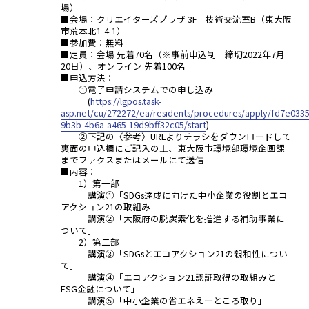
場）
■会場：クリエイターズプラザ 3F 技術交流室B（東大阪
市荒本北1-4-1）
■参加費：無料
■定員：会場 先着70名（※事前申込制 締切2022年7月
20日）、オンライン 先着100名
■申込方法：
①電子申請システムでの申し込み
(
https://lgpos.task-
asp.net/cu/272272/ea/residents/procedures/apply/fd7e0335
9b3b-4b6a-a465-19d9bff32c05/start
)
②下記の〈参考〉URLよりチラシをダウンロードして
裏面の申込欄にご記入の上、東大阪市環境部環境企画課
までファクスまたはメールにて送信
■内容：
1）第一部
講演①「SDGs達成に向けた中小企業の役割とエコ
アクション21の取組み
講演②「大阪府の脱炭素化を推進する補助事業に
ついて」
2）第二部
講演③「SDGsとエコアクション21の親和性につい
て」
講演④「エコアクション21認証取得の取組みと
ESG金融について」
講演⑤「中小企業の省エネえーところ取り」