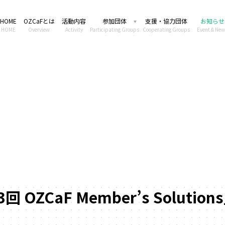
HOME
OZCaFとは
活動内容
参加団体
支援・協力団体
お知らせ
HOME
Overview
Activity
Participating Groups
Cooperating Groups
Event & New
OZCaF Member’s Solutio