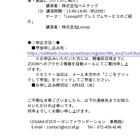
業・製品についてのご紹介」
講演者：株式会社ベルテック
（3）講演時間：13:40-14:00（約20分）
テーマ：「LooopFIT プレミアムサービスのご紹
介」
講演者：株式会社Looop
◆◇申込方法◇◆
■参加申し込み先：
https://us06web.zoom.us/webinar/register/WN_wvqT1x3CRu
※お申込みいただいた方には、開催前日頃までに
ZOOMへのアクセス情報を自動メールにてご案内申し上
げます。
※セミナー当日は、メール本文中の「ここをクリッ
クして参加」をクリックしてご参加ください。
■お申し込み締切日：6月8日（水）
ご不明な点等ございましたら、以下の連絡先までお知ら
せいただければ幸いです。
何卒よろしくお願い申し上げます。
〈OSAKAゼロカーボンファウンデーション 事務局〉
E-mail：contact@ozcaf.jp Tel：072-438-4146