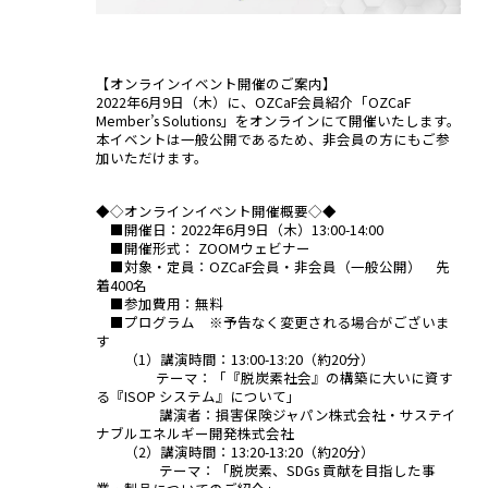
【オンラインイベント開催のご案内】
2022年6月9日（木）に、OZCaF会員紹介「OZCaF
Member’s Solutions」をオンラインにて開催いたします。
本イベントは一般公開であるため、非会員の方にもご参
加いただけます。
◆◇オンラインイベント開催概要◇◆
■開催日：2022年6月9日（木）13:00-14:00
■開催形式： ZOOMウェビナー
■対象・定員：OZCaF会員・非会員（一般公開） 先
着400名
■参加費用：無料
■プログラム ※予告なく変更される場合がございま
す
（1）講演時間：13:00-13:20（約20分）
テーマ：「『脱炭素社会』の構築に大いに資す
る『ISOP システム』について」
講演者：損害保険ジャパン株式会社・サステイ
ナブルエネルギー開発株式会社
（2）講演時間：13:20-13:20（約20分）
テーマ：「脱炭素、SDGs 貢献を目指した事