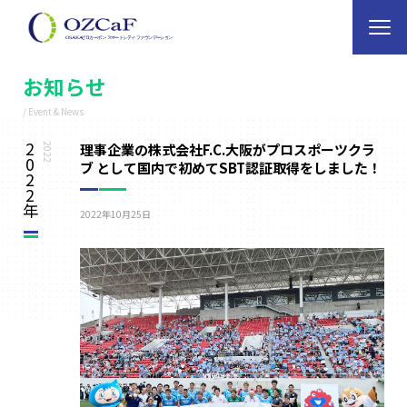
お知らせ
/ Event & News
2
理事企業の株式会社F.C.大阪がプロスポーツクラ
2022
0
ブ として国内で初めてSBT認証取得をしました！
2
2
年
2022年10月25日