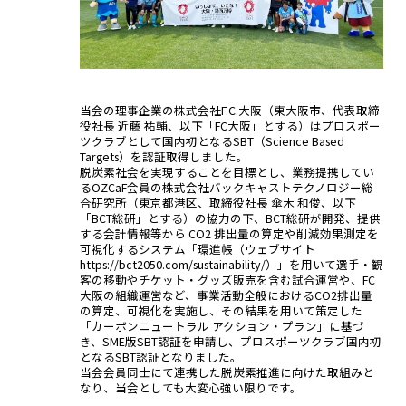
当会の理事企業の株式会社F.C.大阪（東大阪市、代表取締
役社長 近藤 祐輔、以下「FC大阪」とする）はプロスポー
ツクラブとして国内初となるSBT（Science Based
Targets）を認証取得しました。
脱炭素社会を実現することを目標とし、業務提携してい
るOZCaF会員の株式会社バックキャストテクノロジー総
合研究所（東京都港区、取締役社長 傘木 和俊、以下
「BCT総研」とする）の協力の下、BCT総研が開発、提供
する会計情報等から CO2 排出量の算定や削減効果測定を
可視化するシステム「環進帳（ウェブサイト
https://bct2050.com/sustainability/）」を用いて選手・観
客の移動やチケット・グッズ販売を含む試合運営や、FC
大阪の組織運営など、事業活動全般におけるCO2排出量
の算定、可視化を実施し、その結果を用いて策定した
「カーボンニュートラル アクション・プラン」に基づ
き、SME版SBT認証を申請し、プロスポーツクラブ国内初
となるSBT認証となりました。
当会会員同士にて連携した脱炭素推進に向けた取組みと
なり、当会としても大変心強い限りです。