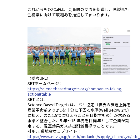
これからもOZCaFは、会員間の交流を促進し、脱炭素社
会構築に向けて取組みを推進してまいります。
〈参考URL〉
SBTホームページ：
https://sciencebasedtargets.org/companies-taking-
action#table
SBT とは:
Science Based Targets は、パリ協定（世界の気温上昇を
産業革命前より2℃を十分に下回る水準(Well Below 2℃)
に抑え、また1.5℃に抑えることを目指すもの）が求める
水準と整合した、5 年～15 年先を目標年として企業が設
定する、温室効果ガス排出削減目標のことです。
引用元 環境省ウェブサイト：
https://www.env.go.jp/earth/ondanka/supply_chain/gvc/intr