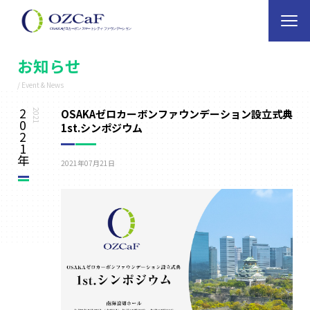
お知らせ
/ Event & News
2
OSAKAゼロカーボンファウンデーション設立式典
2021
0
1st.シンポジウム
2
1
年
2021年07月21日