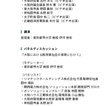
・大阪府知事 吉村 洋文（ビデオ出演）
・大阪府議会議長 鈴木 憲（ビデオ出演）
・東大阪市長 野田 義和（ビデオ出演）
・岸和田市長 永野 耕平
・太子町長 田中 祐二（ビデオ出演）
・近畿経済産業局長 米村 猛（ビデオ出演）
講演
登壇者：東京都市大学 教授 伊坪 徳宏
パネルディスカッション
『大阪における脱炭素社会の実現にむけて』
（モデレーター）
・東京都市大学 教授 伊坪 徳宏
（パネリスト）
・リマテックホールディングス株式会社 代表取締役社長
田中 靖訓
・関西電力株式会社 ソリューション本部 開発部門 ゼロカ
ーボンソリューショングループ 部長 寺田 明伸
・大和ハウス工業株式会社 環境部長 小山 勝弘
・大阪府環境農林水産部 副理事 岡野 春樹
・岸和田市長 永野 耕平