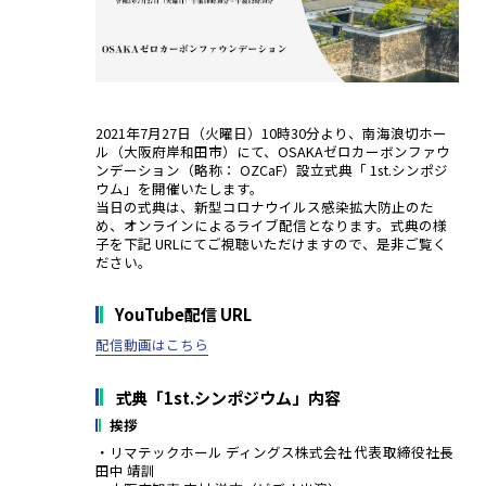
2021年7月27日（火曜日）10時30分より、南海浪切ホー
ル（大阪府岸和田市）にて、OSAKAゼロカーボンファウ
ンデーション（略称： OZCaF）設立式典「 1st.シンポジ
ウム」を開催いたします。
当日の式典は、新型コロナウイルス感染拡大防止のた
め、オンラインによるライブ配信となります。式典の様
子を下記 URLにてご視聴いただけますので、是非ご覧く
ださい。
YouTube配信 URL
配信動画はこちら
式典「1st.シンポジウム」内容
挨拶
・リマテックホール ディングス株式会社 代表取締役社長
田中 靖訓